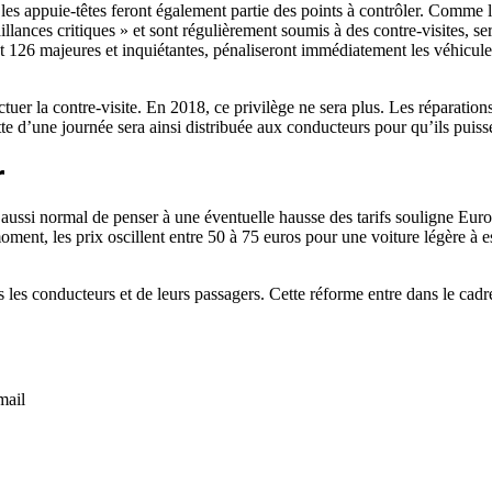
ue les appuie-têtes feront également partie des points à contrôler. Comm
illances critiques » et sont régulièrement soumis à des contre-visites, s
126 majeures et inquiétantes, pénaliseront immédiatement les véhicules c
er la contre-visite. En 2018, ce privilège ne sera plus. Les réparations 
tte d’une journée sera ainsi distribuée aux conducteurs pour qu’ils puiss
r
 aussi normal de penser à une éventuelle hausse des tarifs souligne Eur
ment, les prix oscillent entre 50 à 75 euros pour une voiture légère à e
s les conducteurs et de leurs passagers. Cette réforme entre dans le cadre
mail