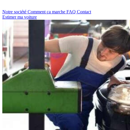
Notre société
Comment ça marche
FAQ
Contact
Estimer ma voiture