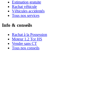
Estimation gratuite
Rachat véhicule
Véhicules accidentés
Tous nos services
Info & conseils
Rachat à la Possession
Moteur 1.2 Tce HS
Vendre sans CT
Tous nos conseils
Rachat par marque
Rachat par région
Rachat par ville
Conditions
Qui sommes-nous ?