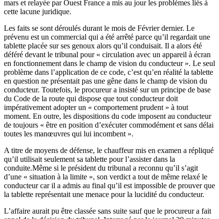
mars et relayée par Ouest France a mis au jour les problèmes liés à
cette lacune juridique.
Les faits se sont déroulés durant le mois de Février dernier. Le
prévenu est un commercial qui a été arrêté parce qu’il regardait une
tablette placée sur ses genoux alors qu’il conduisait. Il a alors été
déféré devant le tribunal pour « circulation avec un appareil à écran
en fonctionnement dans le champ de vision du conducteur ». Le seul
problème dans l’application de ce code, c’est qu’en réalité la tablette
en question ne présentait pas une gêne dans le champ de vision du
conducteur. Toutefois, le procureur a insisté sur un principe de base
du Code de la route qui dispose que tout conducteur doit
impérativement adopter un « comportement prudent » à tout
moment. En outre, les dispositions du code imposent au conducteur
de toujours « être en position d’exécuter commodément et sans délai
toutes les manœuvres qui lui incombent ».
A titre de moyens de défense, le chauffeur mis en examen a répliqué
qu’il utilisait seulement sa tablette pour l’assister dans la
conduite.Même si le président du tribunal a reconnu qu’il s’agit
d’une « situation à la limite », son verdict a tout de même relaxé le
conducteur car il a admis au final qu’il est impossible de prouver que
la tablette représentait une menace pour la lucidité du conducteur.
L’affaire aurait pu être classée sans suite sauf que le procureur a fait