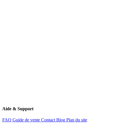
03 44 24 44 24
06 22 74 52 13
contact@rachat-voiture.fr
11 Route de Creil
60340 Saint-Leu-d'Esserent
Aide & Support
FAQ
Guide de vente
Contact
Blog
Plan du site