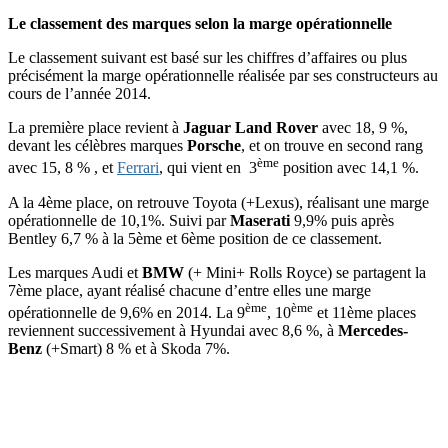
Le classement des marques selon la marge opérationnelle
Le classement suivant est basé sur les chiffres d’affaires ou plus
précisément la marge opérationnelle réalisée par ses constructeurs au
cours de l’année 2014.
La première place revient à
Jaguar Land Rover
avec 18, 9 %,
devant les célèbres marques
Porsche
, et on trouve en second rang
ème
avec 15, 8 % , et
Ferrari
, qui vient en 3
position avec 14,1 %.
A la 4ème place, on retrouve Toyota (+Lexus), réalisant une marge
opérationnelle de 10,1%. Suivi par
Maserati
9,9% puis après
Bentley 6,7 % à la 5ème et 6ème position de ce classement.
Les marques Audi et
BMW
(+ Mini+ Rolls Royce) se partagent la
7ème place, ayant réalisé chacune d’entre elles une marge
ème
ème
opérationnelle de 9,6% en 2014. La 9
, 10
et 11ème places
reviennent successivement à Hyundai avec 8,6 %, à
Mercedes-
Benz
(+Smart) 8 % et à Skoda 7%.