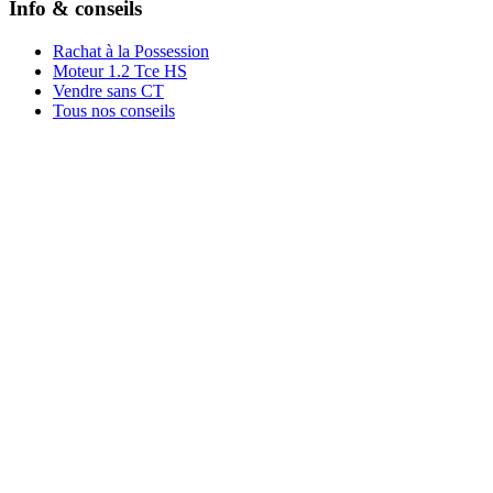
Info & conseils
Rachat à la Possession
Moteur 1.2 Tce HS
Vendre sans CT
Tous nos conseils
Rachat par marque
Rachat par région
Rachat par ville
Conditions
Qui sommes-nous ?
Témoignages