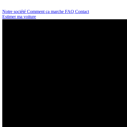
Notre société
Comment ça marche
FAQ
Contact
Estimer ma voiture