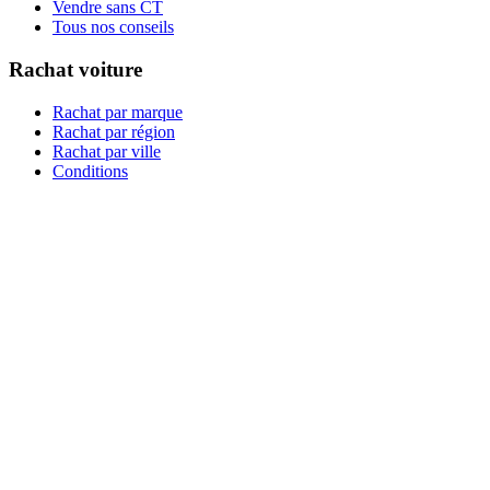
Vendre sans CT
Tous nos conseils
Rachat voiture
Rachat par marque
Rachat par région
Rachat par ville
Conditions
Qui sommes-nous ?
Témoignages
03 44 24 44 24
06 22 74 52 13
contact@rachat-voiture.fr