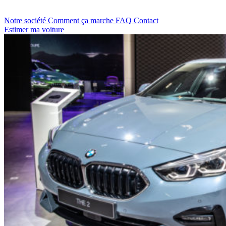
Notre société
Comment ça marche
FAQ
Contact
Estimer ma voiture