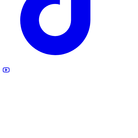
Estimation gratuite
Rachat véhicule
Véhicules accidentés
Tous nos services