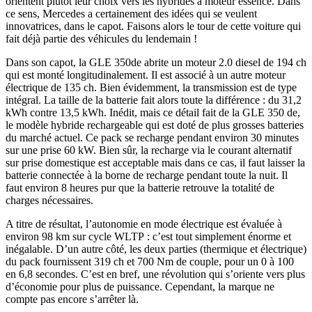
orientent plutôt leur choix vers les hybrides à moteur essence. Dans
ce sens, Mercedes a certainement des idées qui se veulent
innovatrices, dans le capot. Faisons alors le tour de cette voiture qui
fait déjà partie des véhicules du lendemain !
Dans son capot, la GLE 350de abrite un moteur 2.0 diesel de 194 ch
qui est monté longitudinalement. Il est associé à un autre moteur
électrique de 135 ch. Bien évidemment, la transmission est de type
intégral. La taille de la batterie fait alors toute la différence : du 31,2
kWh contre 13,5 kWh. Inédit, mais ce détail fait de la GLE 350 de,
le modèle hybride rechargeable qui est doté de plus grosses batteries
du marché actuel. Ce pack se recharge pendant environ 30 minutes
sur une prise 60 kW. Bien sûr, la recharge via le courant alternatif
sur prise domestique est acceptable mais dans ce cas, il faut laisser la
batterie connectée à la borne de recharge pendant toute la nuit. Il
faut environ 8 heures pur que la batterie retrouve la totalité de
charges nécessaires.
A titre de résultat, l’autonomie en mode électrique est évaluée à
environ 98 km sur cycle WLTP : c’est tout simplement énorme et
inégalable. D’un autre côté, les deux parties (thermique et électrique)
du pack fournissent 319 ch et 700 Nm de couple, pour un 0 à 100
en 6,8 secondes. C’est en bref, une révolution qui s’oriente vers plus
d’économie pour plus de puissance. Cependant, la marque ne
compte pas encore s’arrêter là.