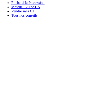
Rachat à la Possession
Moteur 1.2 Tce HS
Vendre sans CT
Tous nos conseils
Rachat par marque
Rachat par région
Rachat par ville
Conditions
Qui sommes-nous ?
Témoignages
03 44 24 44 24
06 22 74 52 13