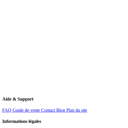
contact@rachat-voiture.fr
11 Route de Creil
60340 Saint-Leu-d'Esserent
Aide & Support
FAQ
Guide de vente
Contact
Blog
Plan du site
Informations légales