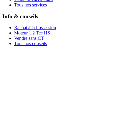
Tous nos services
Info & conseils
Rachat à la Possession
Moteur 1.2 Tce HS
Vendre sans CT
Tous nos conseils
Rachat par marque
Rachat par région
Rachat par ville
Conditions
Qui sommes-nous ?
Témoignages