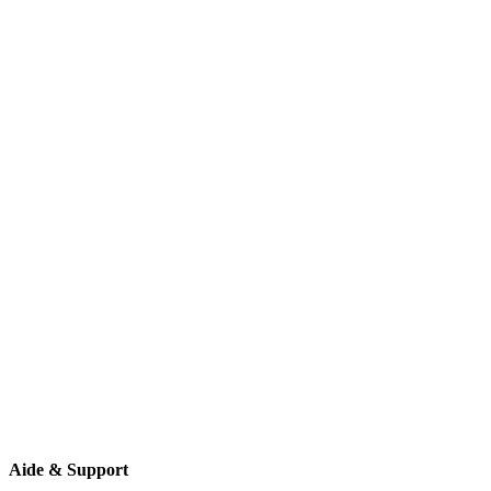
03 44 24 44 24
06 22 74 52 13
contact@rachat-voiture.fr
11 Route de Creil
60340 Saint-Leu-d'Esserent
Aide & Support