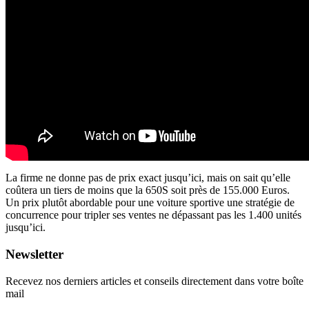
La firme ne donne pas de prix exact jusqu’ici, mais on sait qu’elle
coûtera un tiers de moins que la 650S soit près de 155.000 Euros.
Un prix plutôt abordable pour une voiture sportive une stratégie de
concurrence pour tripler ses ventes ne dépassant pas les 1.400 unités
jusqu’ici.
Newsletter
Recevez nos derniers articles et conseils directement dans votre boîte
mail