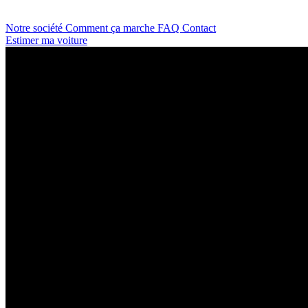
Notre société
Comment ça marche
FAQ
Contact
Estimer ma voiture