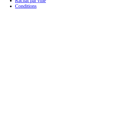
Rachat par ville
Conditions
Qui sommes-nous ?
Témoignages
03 44 24 44 24
06 22 74 52 13
contact@rachat-voiture.fr
11 Route de Creil
60340 Saint-Leu-d'Esserent