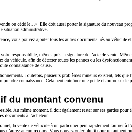
vendu ou cédé le…». Elle doit aussi porter la signature du nouveau prop
e situation administrative.
rence, vous pouvez ajouter tous les autres documents liés au véhicule et 
votre responsabilité, même après la signature de l’acte de vente. Même s
eux du véhicule, afin de détecter toutes les pannes ou les dysfonctionne
 toute connaissance de cause.
ctionnements. Toutefois, plusieurs problèmes mineurs existent, tels que 
 prendre connaissance. Cela peut entraîner une petite ristourne sur le p
tif du montant convenu
ossible. Au même moment, il doit également rester sur ses gardes pour é
les documents à l’acheteur.
ionnel, la vente de véhicule à un particulier peut rapidement tourner à
 vous n’aurez aucun recours. Vous pouvez opter plutôt pour un authenti