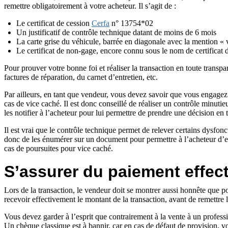
remettre obligatoirement à votre acheteur. Il s’agit de :
Le certificat de cession
Cerfa
n° 13754*02
Un justificatif de contrôle technique datant de moins de 6 mois
La carte grise du véhicule, barrée en diagonale avec la mention « 
Le certificat de non-gage, encore connu sous le nom de certificat d
Pour prouver votre bonne foi et réaliser la transaction en toute transpa
factures de réparation, du carnet d’entretien, etc.
Par ailleurs, en tant que vendeur, vous devez savoir que vous engagez 
cas de vice caché. Il est donc conseillé de réaliser un contrôle minuti
les notifier à l’acheteur pour lui permettre de prendre une décision en
Il est vrai que le contrôle technique permet de relever certains dysfon
donc de les énumérer sur un document pour permettre à l’acheteur d’en
cas de poursuites pour vice caché.
S’assurer du paiement effec
Lors de la transaction, le vendeur doit se montrer aussi honnête que p
recevoir effectivement le montant de la transaction, avant de remettre 
Vous devez garder à l’esprit que contrairement à la vente à un profess
Un chèque classique est à bannir, car en cas de défaut de provision,