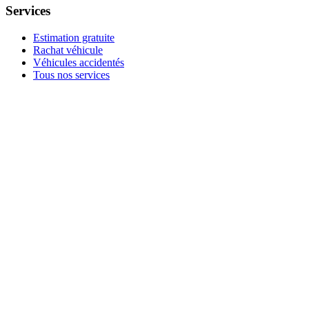
Services
Estimation gratuite
Rachat véhicule
Véhicules accidentés
Tous nos services
Rachat à la Possession
Moteur 1.2 Tce HS
Vendre sans CT
Tous nos conseils
Rachat par marque
Rachat par région
Rachat par ville
Conditions