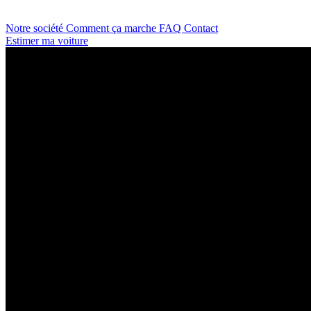
Notre société
Comment ça marche
FAQ
Contact
Estimer ma voiture