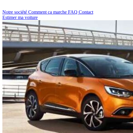
Notre société
Comment ça marche
FAQ
Contact
Estimer ma voiture