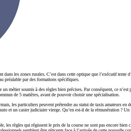
ans les zones rurales. C’est dans cette optique que l’exécutif tente d’
 au préalable par des formations spécifiques.
 un métier soumis à des règles bien précises. Par conséquent, ce n’est 
ommun de 5 matières, avant de pouvoir choisir une spécialisation.
ormais, les particuliers peuvent prétendre au statut de taxis amateurs 
to et un casier judiciaire vierge. Qu’en est-il de la rémunération ? Un pl
, les règles qui régissent le prix de la course ne sont pas encore bien cl
fessionnels semblent être réticents face à l’arrivée de cette nouvelle co