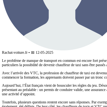
Rachat-voiture.fr
•
📅
12-05-2025
Le problème de manque de transport en commun est encore fort présent d
particuliers la possibilité de devenir chauffeur de taxi sans être passés
Avec l’arrivée des VTC, la profession de chauffeur de taxi est devenue
commencer la formation, les apprenants doivent passer par un tronc c
Aujourd’hui, l’État français vient de bousculer les règles du jeu. Dés
présentant au préalable : un permis de conduire valide, une assurance au
une activité d’appoint.
Toutefois, plusieurs questions restent encore sans réponses. Par exemple
également, été définis. De leur côté, les chauffeurs de taxis et VTC pro