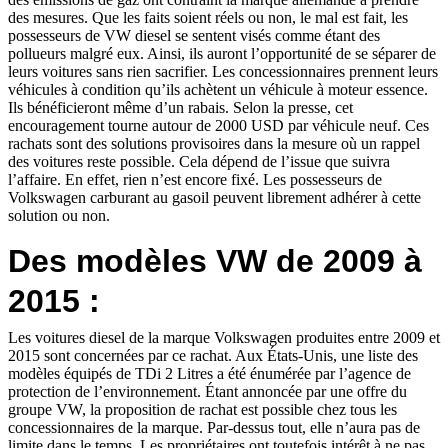
des mesures. Que les faits soient réels ou non, le mal est fait, les
possesseurs de VW diesel se sentent visés comme étant des
pollueurs malgré eux. Ainsi, ils auront l’opportunité de se séparer de
leurs voitures sans rien sacrifier. Les concessionnaires prennent leurs
véhicules à condition qu’ils achètent un véhicule à moteur essence.
Ils bénéficieront même d’un rabais. Selon la presse, cet
encouragement tourne autour de 2000 USD par véhicule neuf. Ces
rachats sont des solutions provisoires dans la mesure où un rappel
des voitures reste possible. Cela dépend de l’issue que suivra
l’affaire. En effet, rien n’est encore fixé. Les possesseurs de
Volkswagen carburant au gasoil peuvent librement adhérer à cette
solution ou non.
Des modèles VW de 2009 à
2015 :
Les voitures diesel de la marque Volkswagen produites entre 2009 et
2015 sont concernées par ce rachat. Aux États-Unis, une liste des
modèles équipés de TDi 2 Litres a été énumérée par l’agence de
protection de l’environnement. Étant annoncée par une offre du
groupe VW, la proposition de rachat est possible chez tous les
concessionnaires de la marque. Par-dessus tout, elle n’aura pas de
limite dans le temps. Les propriétaires ont toutefois intérêt à ne pas