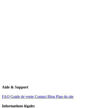
03 44 24 44 24
06 22 74 52 13
contact@rachat-voiture.fr
11 Route de Creil
60340 Saint-Leu-d'Esserent
Aide & Support
FAQ
Guide de vente
Contact
Blog
Plan du site
Informations légales