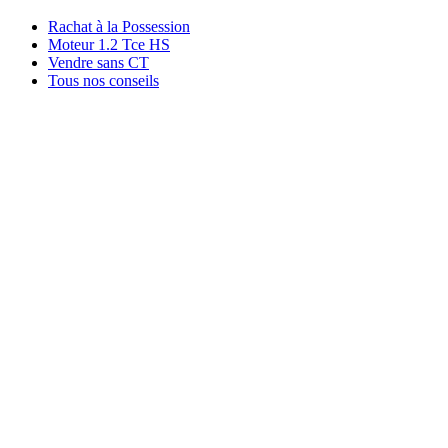
Rachat à la Possession
Moteur 1.2 Tce HS
Vendre sans CT
Tous nos conseils
Rachat par marque
Rachat par région
Rachat par ville
Conditions
Qui sommes-nous ?
Témoignages