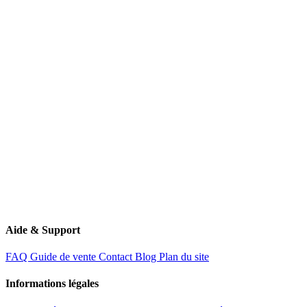
contact@rachat-voiture.fr
11 Route de Creil
60340 Saint-Leu-d'Esserent
Aide & Support
FAQ
Guide de vente
Contact
Blog
Plan du site
Informations légales