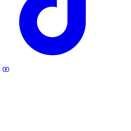
Estimation gratuite
Rachat véhicule
Véhicules accidentés
Tous nos services