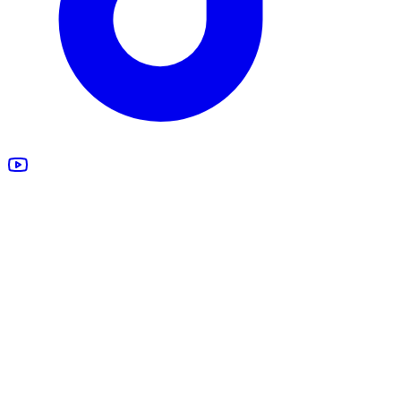
Estimation gratuite
Rachat véhicule
Véhicules accidentés
Tous nos services
Rachat à la Possession