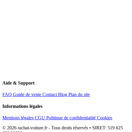
11 Route de Creil
60340 Saint-Leu-d'Esserent
Aide & Support
FAQ
Guide de vente
Contact
Blog
Plan du site
Informations légales
Mentions légales
CGU
Politique de confidentialité
Cookies
© 2026 rachat-voiture.fr - Tous droits réservés • SIRET: 519 625