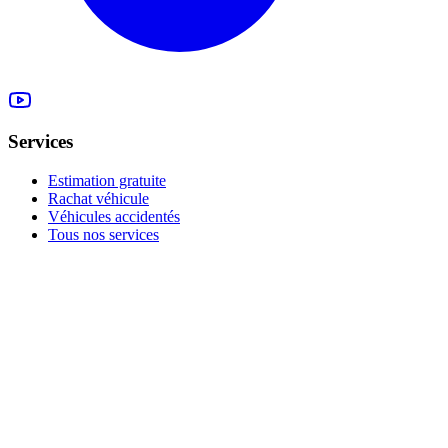
Services
Estimation gratuite
Rachat véhicule
Véhicules accidentés
Tous nos services
Rachat à la Possession
Moteur 1.2 Tce HS
Vendre sans CT
Tous nos conseils