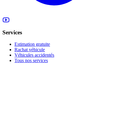
Services
Estimation gratuite
Rachat véhicule
Véhicules accidentés
Tous nos services
Rachat à la Possession
Moteur 1.2 Tce HS
Vendre sans CT
Tous nos conseils