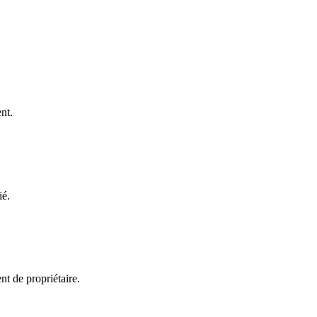
nt.
ié.
t de propriétaire.