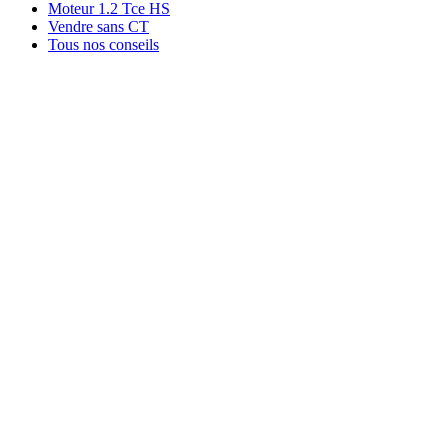
Moteur 1.2 Tce HS
Vendre sans CT
Tous nos conseils
Rachat par marque
Rachat par région
Rachat par ville
Conditions
Qui sommes-nous ?
Témoignages
03 44 24 44 24
06 22 74 52 13
contact@rachat-voiture.fr