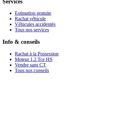
Services
Estimation gratuite
Rachat véhicule
Véhicules accidentés
Tous nos services
Info & conseils
Rachat à la Possession
Moteur 1.2 Tce HS
Vendre sans CT
Tous nos conseils
Rachat par marque
Rachat par région
Rachat par ville
Conditions