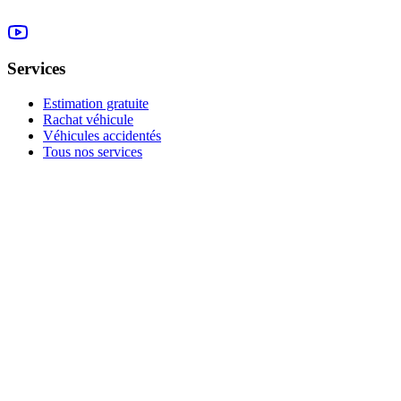
Services
Estimation gratuite
Rachat véhicule
Véhicules accidentés
Tous nos services
Rachat à la Possession
Moteur 1.2 Tce HS
Vendre sans CT
Tous nos conseils
Rachat par marque
Rachat par région