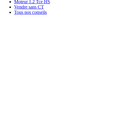
Moteur 1.2 Tce HS
Vendre sans CT
Tous nos conseils
Rachat par marque
Rachat par région
Rachat par ville
Conditions
Qui sommes-nous ?
Témoignages
03 44 24 44 24
06 22 74 52 13
contact@rachat-voiture.fr