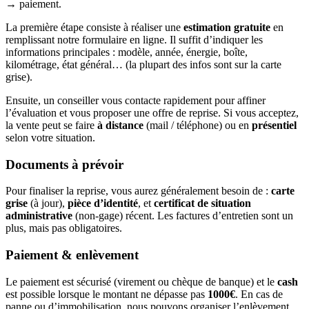
→ paiement.
La première étape consiste à réaliser une
estimation gratuite
en
remplissant notre formulaire en ligne. Il suffit d’indiquer les
informations principales : modèle, année, énergie, boîte,
kilométrage, état général… (la plupart des infos sont sur la carte
grise).
Ensuite, un conseiller vous contacte rapidement pour affiner
l’évaluation et vous proposer une offre de reprise. Si vous acceptez,
la vente peut se faire
à distance
(mail / téléphone) ou en
présentiel
selon votre situation.
Documents à prévoir
Pour finaliser la reprise, vous aurez généralement besoin de :
carte
grise
(à jour),
pièce d’identité
, et
certificat de situation
administrative
(non-gage) récent. Les factures d’entretien sont un
plus, mais pas obligatoires.
Paiement & enlèvement
Le paiement est sécurisé (virement ou chèque de banque) et le
cash
est possible lorsque le montant ne dépasse pas
1000€
. En cas de
panne ou d’immobilisation, nous pouvons organiser l’enlèvement