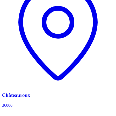
Châteauroux
36000