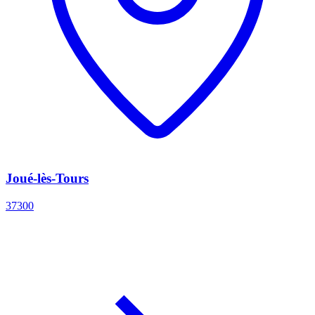
Joué-lès-Tours
37300