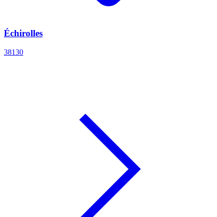
Échirolles
38130