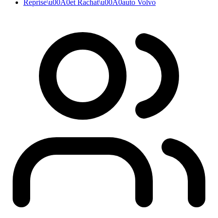
Reprise\u00A0et Rachat\u00A0auto Volvo